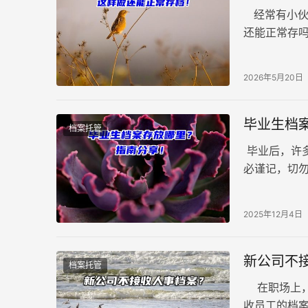
经常有小伙
还能正常存吗
不然档案就真
2026年5月20日
毕业生档
档案托管
毕业后，许
必谨记，切勿
展和生活带来
2025年12月4日
新公司不
档案托管
在职场上，
收员工的档