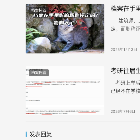
档案在手
档案托管
建筑师、工
定，而职称评
选择将档案
2025年1月13日
考研往届
档案托管
考研上岸后
已经不在学
第一步：确
2026年7月6日
发表回复