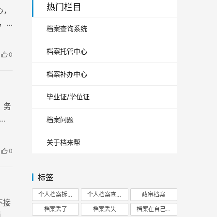
热门栏目
心，
，
档案查询系统
档案托管中心
0
档案补办中心
毕业证/学位证
，务
发
档案问题
关于档来帮
0
标签
个人档案拆开
个人档案查询
政审档案
不接
档案丢了
档案丢失
档案在自己手里
面对