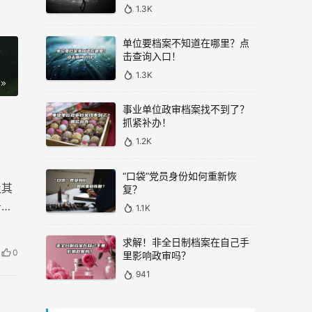
1.3K
单位要档案不知道在哪里？点
击查询入口！
1.3K
事业单位政审档案找不到了？
抓紧补办！
1.2K
“口袋”党员身份如何重新恢
及其
复？
务必
1.1K
求解！非全日制档案在自己手
0
里影响政审吗？
941