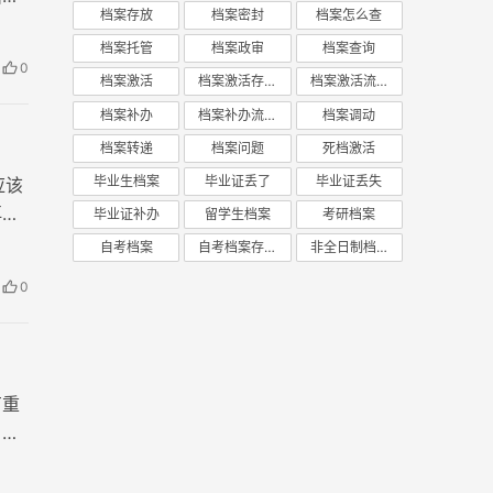
档案存放
档案密封
档案怎么查
档案托管
档案政审
档案查询
0
档案激活
档案激活存放
档案激活流程
档案补办
档案补办流程
档案调动
档案转递
档案问题
死档激活
毕业生档案
毕业证丢了
毕业证丢失
应该
再次
毕业证补办
留学生档案
考研档案
自考档案
自考档案存放
非全日制档案
0
有重
、考
托管