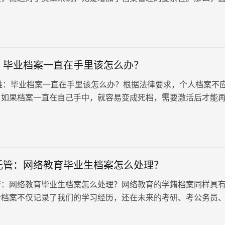
收人事档案的情况，我们该…
：毕业档案一直在手里该怎么办？
毕业档案一直在手里该怎么办？根据法律要求，个人档案不
。如果档案一直在自己手中，就容易变成死档，需要激活后才能
来，小编将带领大家分…
日
托管：网络教育毕业生档案怎么处理？
管：网络教育毕业生档案怎么处理？网络教育的学籍档案同样具
份档案不仅记录了我们的学习经历，还在未来的考研、考公务员
审、入职、考证、落户等方面发挥着关键作用。因此，如何妥善
毕业档案，是我们必须关注的问题。