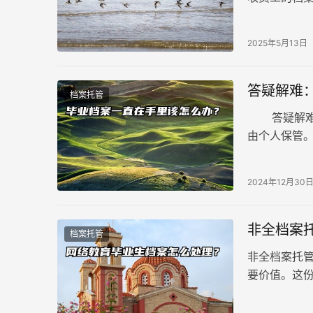
新公司不接
2025年5月13日
答疑解难
档案托管
答疑解难：
由个人保管
使用。接下
2024年12月30
非全档案
档案托管
非全档案托
要价值。这
编、职称评
网络教育的