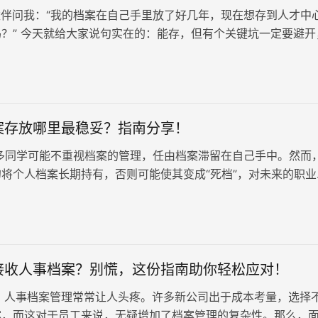
伴问我：“我的档案在自己手里放了好几年，现在想存到人才中
？” 今天就给大家说句实在的：能存，但有个关键坑一定要避开
的没用了！ 先给大家…
案存放哪里最稳妥？指南分享！
多同学可能不重视档案的管理，任由档案滞留在自己手中。然而
将个人档案长期持有，否则可能使其变成“死档”，对未来的职业
诸多不利影响。 一、“死…
接收人事档案？别慌，这份指南助你轻松应对！
人事档案管理常常让人头疼。许多新公司出于成本考量，选择
案，而这对于员工来说，无疑增加了档案管理的复杂性。那么，