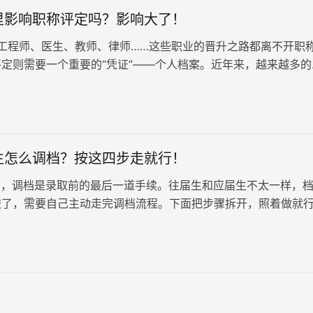
里影响职称评定吗？影响大了！
程师、医生、教师、律师……这些职业的晋升之路都离不开职
定则需要一个重要的“凭证”——个人档案。近年来，越来越多的
保管在自己手中，但这…
生怎么调档？按这四步走就行！
，调档是录取前的最后一道手续。往届生和应届生不太一样，
校了，需要自己主动走完调档流程。下面把步骤拆开，照着做就
认档案现在在哪。往届生的…