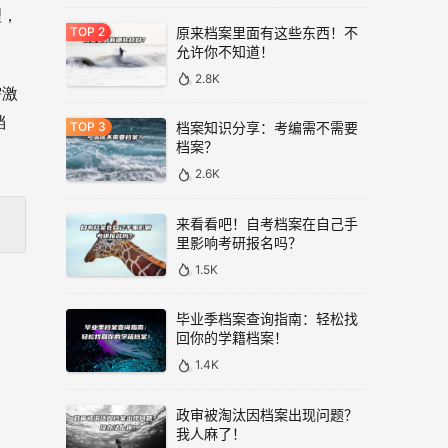
理，
原来档案里面有这些东西！不
允许你不知道！
2.8K
需激
档
档案知识分享：考编需不需要
档案？
2.6K
来看看吧！自考档案在自己手
里影响考研报名吗？
1.5K
毕业季档案查询指南：轻松找
回你的学籍档案！
1.4K
政审被淘汰因档案出现问题？
我人麻了！