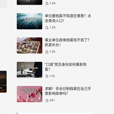
1.3K
单位要档案不知道在哪里？点
击查询入口！
1.3K
事业单位政审档案找不到了？
抓紧补办！
1.2K
“口袋”党员身份如何重新恢
复？
1.1K
求解！非全日制档案在自己手
里影响政审吗？
941