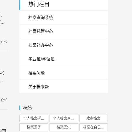
热门栏目
”。
档案查询系统
放和
档案托管中心
0
档案补办中心
毕业证/学位证
考
档案问题
，有
关于档来帮
0
标签
个人档案拆开
个人档案查询
政审档案
档案丢了
档案丢失
档案在自己手里
的事