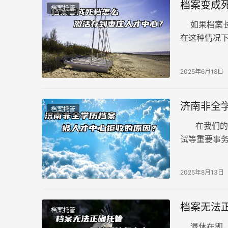
档案变成
档案托管
如果档案长
在这种情况
管理。那么
2025年6月18日
济南非全
档案托管
在我们的生
试等重要事
些朋友在将
2025年8月13日
档案无法
档案托管
退休在即，