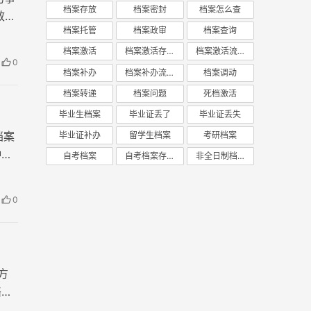
档案存放
档案密封
档案怎么查
效
档案托管
档案政审
档案查询
档案激活
档案激活存放
档案激活流程
0
档案补办
档案补办流程
档案调动
档案转递
档案问题
死档激活
毕业生档案
毕业证丢了
毕业证丢失
档案
毕业证补办
留学生档案
考研档案
种档
自考档案
自考档案存放
非全日制档案
0
方
络时
案查