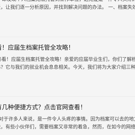
张，让我们逐一分析原因，并找到解决问题的办法。 一、档案失
有效期过而无法托管，首…
看！应届生档案托管全攻略！
！应届生档案托管全攻略！亲爱的应届毕业生们，你们了解
吗？它与我们的就业机会息息相关。今天，我们将为大家介绍三
法，帮你们轻松解决这…
有几种便捷方式？点击官网查看！
对于许多人来说，是一件令人头疼的事情。因为档案可以去的地
能，有些小伙伴们，需要档案又非常的着急，然而，在如今的网
询已经变得更加便捷。今天，我们就来为大家介绍几种常见的档