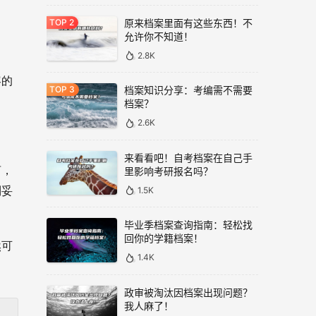
原来档案里面有这些东西！不
允许你不知道！
2.8K
容的
档案知识分享：考编需不需要
档案？
2.6K
来看看吧！自考档案在自己手
言，
里影响考研报名吗？
1.5K
到妥
毕业季档案查询指南：轻松找
回你的学籍档案！
然可
1.4K
政审被淘汰因档案出现问题？
我人麻了！