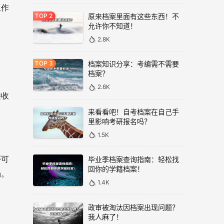
工作
原来档案里面有这些东西！不
允许你不知道！
2.8K
档案知识分享：考编需不需要
档案？
2.6K
接收
来看看吧！自考档案在自己手
里影响考研报名吗？
1.5K
否可
毕业季档案查询指南：轻松找
回你的学籍档案！
场。
1.4K
政审被淘汰因档案出现问题？
我人麻了！