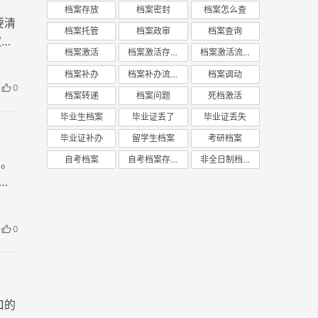
档案存放
档案密封
档案怎么查
要清
档案托管
档案政审
档案查询
权限
档案激活
档案激活存放
档案激活流程
档案补办
档案补办流程
档案调动
0
档案转递
档案问题
死档激活
毕业生档案
毕业证丢了
毕业证丢失
毕业证补办
留学生档案
考研档案
自考档案
自考档案存放
非全日制档案
步。
会
一同
0
口的