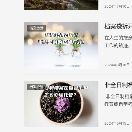
2024年7月10日
档案袋拆
档案激活
在人生的旅
工作的轨迹
会泛起一丝
别担心，今
2024年6月18日
脱焦虑，轻
非全日制
档案托管
非全日制档
教育或自学
档案会与全
全日制的档
2024年5月15日