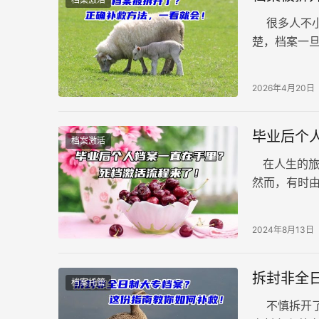
很多人不小
楚，档案一
的单位，比
2026年4月20日
毕业后个
档案激活
在人生的旅
然而，有时由
给我们的生
了解以下步
2024年8月13日
拆封非全
档案托管
不慎拆开了