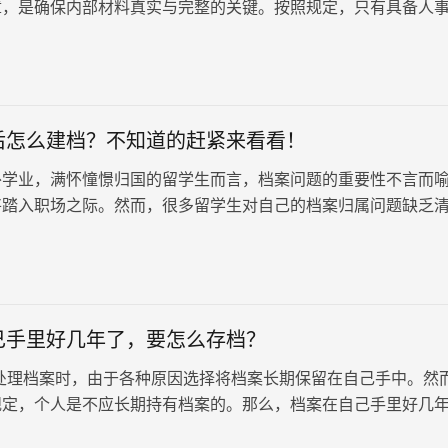
章，是确保内部材料真实与完整的关键。按照规定，只有具备人
的单位，才能接收和拆封档…
后怎么建档？不知道的赶紧来看看！
外学业，满怀憧憬归国的留学生而言，档案问题的重要性不言而
将踏入职场之际。然而，很多留学生对自己的档案归属问题缺乏
文旨在为留学生们详细解析档案建…
己手里好几年了，要怎么存档？
处理档案时，由于各种原因选择将档案长期保留在自己手中。然
规定，个人是不应长期持有档案的。那么，档案在自己手里好几
存档？