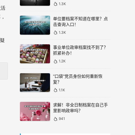
1.3K
激活
库，
单位要档案不知道在哪里？点
击查询入口！
1.3K
何疑
事业单位政审档案找不到了？
抓紧补办！
1.2K
“口袋”党员身份如何重新恢
复？
1.1K
求解！非全日制档案在自己手
里影响政审吗？
941