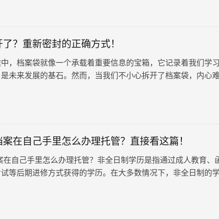
开了？重新密封的正确方式！
途中，档案袋就像一个承载着重要信息的宝箱，它记录着我们学
，是未来发展的基石。然而，当我们不小心拆开了档案袋，内心
焦虑，担心档案的真实性、保密性、安全性以及完整性都受到损
天我们就来探讨一下档案袋拆开后如何重新密封的正确方法，让
松应对！
档案在自己手里怎么办理托管？直接看这篇！
案在自己手里怎么办理托管？非全日制学历是指通过成人教育、
考试等后期进修方式获得的学历。在大多数情况下，非全日制的
日制的档案进行合并。如果个人手中没有全日制的学籍档案，那
案就需要被纳入全日制的学籍档案中，从而构成完整的个人档案