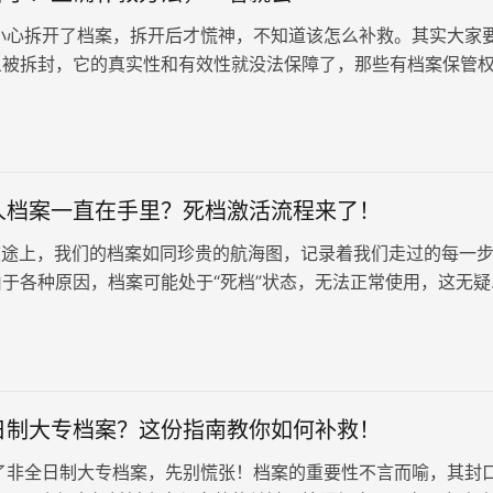
心拆开了档案，拆开后才慌神，不知道该怎么补救。其实大家
旦被拆封，它的真实性和有效性就没法保障了，那些有档案保管
如人才中心、学校，都有权…
人档案一直在手里？死档激活流程来了！
途上，我们的档案如同珍贵的航海图，记录着我们走过的每一
于各种原因，档案可能处于“死档”状态，无法正常使用，这无疑
活带来诸多不便。为了激活档案，顺利开启人生新篇章，让我们
骤：
日制大专档案？这份指南教你如何补救！
非全日制大专档案，先别慌张！档案的重要性不言而喻，其封