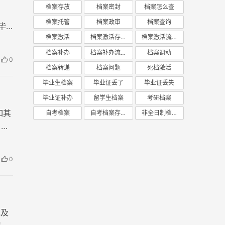
档案存放
档案密封
档案怎么查
步
档案托管
档案政审
档案查询
毕
档案激活
档案激活存放
档案激活流程
档案补办
档案补办流程
档案调动
0
档案转递
档案问题
死档激活
毕业生档案
毕业证丢了
毕业证丢失
毕业证补办
留学生档案
考研档案
如其
自考档案
自考档案存放
非全日制档案
，这
0
案及