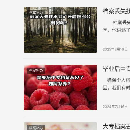
档案丢失
档案补办
档案丢失找
享，他讲述
作，选择在
2025年2月10日
毕业后中
档案补办
确保个人档
因，我们有
能忽视的。
2024年7月16日
大专档案
档案补办