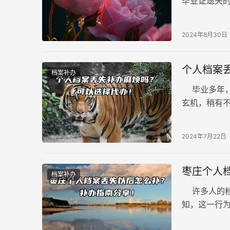
毕业证遗失
为重要且复
2024年8月30日
个人档案
档案补办
毕业多年，
玄机，稍有
到头疼？其
的经验和完
2024年7月22日
活。
枣庄个人
档案补办
许多人的档
知，这一行
繁琐，且并