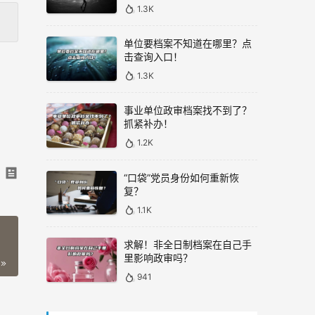
1.3K
单位要档案不知道在哪里？点
击查询入口！
1.3K
事业单位政审档案找不到了？
抓紧补办！
1.2K
“口袋”党员身份如何重新恢
复？
1.1K
求解！非全日制档案在自己手
里影响政审吗？
941