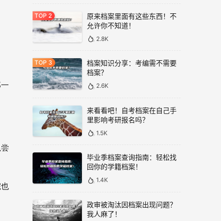
原来档案里面有这些东西！不
允许你不知道！
。
2.8K
档案知识分享：考编需不需要
档案？
那一
2.6K
来看看吧！自考档案在自己手
里影响考研报名吗？
1.5K
以尝
毕业季档案查询指南：轻松找
回你的学籍档案！
1.4K
院也
政审被淘汰因档案出现问题？
我人麻了！