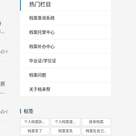
热门栏目
档案查询系统
分
的工
档案托管中心
档案补办中心
0
毕业证/学位证
档案问题
种原
关于档来帮
是不
标签
0
个人档案拆开
个人档案查询
政审档案
档案丢了
档案丢失
档案在自己手里