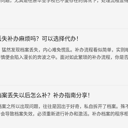
的问题，尤其是在原毕业学校已不复存在的情况下，处理流程显
杂。
丢失补办麻烦吗？可以选择代办！
猛然发现档案丢失，内心难免慌乱。补办流程看似简单，实则
不慎便会陷入漫长的奔波之中。面对如此繁琐的补办流程，你是
实，你可以选择专业的档案机构代办，省去许多麻烦。他们拥有
善的流程，可以帮你快速完成档案补办，让你安心专注于工作和
档案丢失以后怎么补？补办指南分享！
案之所以出现问题，往往是因出于好奇，私自拆开了档案。殊
为会导致档案失效，必须重新进行补办和激活。补办档案的程序
非所有高校都能办理补档手续…