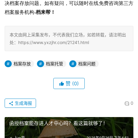
决档案存放问题。如有疑问，可以随时在线免费咨询第三方
档案服务机构
-档来帮！
本文由网上采集发布，不代表我们立场，如若转载，请注明出
处：https://www.yxzjhr.com/21241.html
档案存放
档案托管
档案问题
赞
(0)
生成海报
0
函授档案能存进人才中心吗？看这篇就够了！
上一篇
2025年9月26日 下午4:51