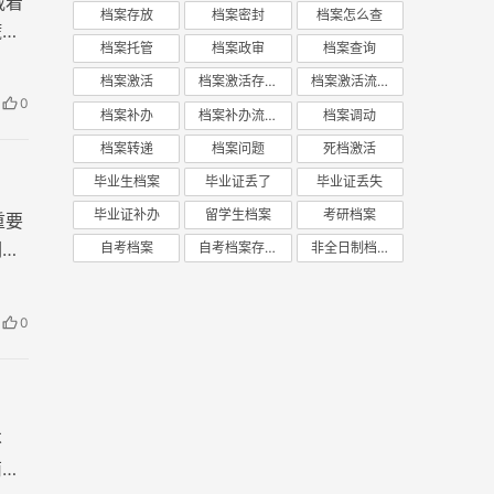
载着
档案存放
档案密封
档案怎么查
慌
档案托管
档案政审
档案查询
档案激活
档案激活存放
档案激活流程
0
档案补办
档案补办流程
档案调动
档案转递
档案问题
死档激活
毕业生档案
毕业证丢了
毕业证丢失
毕业证补办
留学生档案
考研档案
重要
们提
自考档案
自考档案存放
非全日制档案
0
不
南，