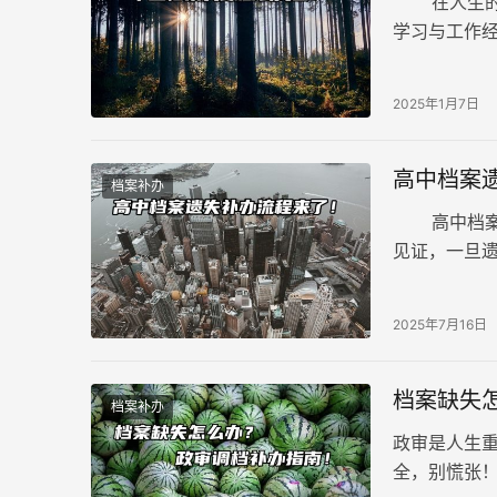
在人生的重
学习与工作
张，以下是
2025年1月7日
高中档案
档案补办
高中档案遗
见证，一旦
供一个详尽
2025年7月16日
档案缺失
档案补办
政审是人生
全，别慌张