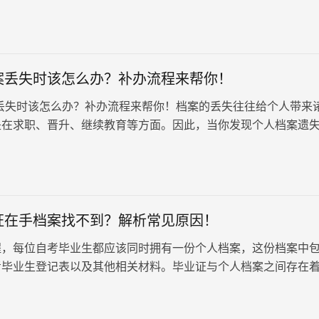
解决问题。
案丢失时该怎么办？补办流程来帮你！
丢失时该怎么办？补办流程来帮你！档案的丢失往往给个人带来
是在求职、晋升、继续教育等方面。因此，当你发现个人档案遗
要慌张，而是要按照以下步骤进行补办。
证在手档案找不到？解析常见原因！
程，每位自考毕业生都应该同时拥有一份个人档案，这份档案中
考毕业生登记表以及其他相关材料。毕业证与个人档案之间存在
系，通常情况下，只要学历真实有…