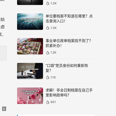
1.3K
单位要档案不知道在哪里？点
开始
击查询入口！
考虑
1.3K
烦。
事业单位政审档案找不到了？
抓紧补办！
1.2K
“口袋”党员身份如何重新恢
复？
1.1K
求解！非全日制档案在自己手
里影响政审吗？
941