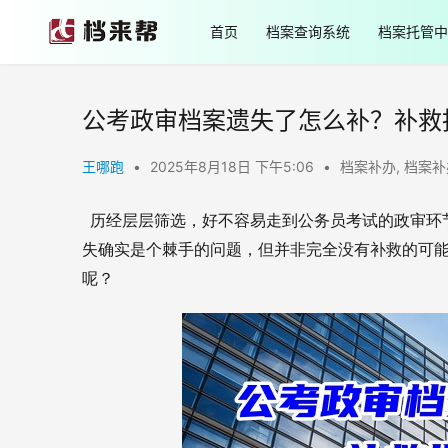
首页
档案查询系统
档案托管中
公考政审档案遗失了怎么补？补救
王哪跑
•
2025年8月18日 下午5:06
•
档案补办
,
档案补
  历经层层筛选，好不容易走到公务员考试的政审环节，却发现个人档案不知所踪，这无疑让人感到焦虑和无助。档案丢
失确实是个棘手的问题，但并非完全没有补救的可
呢？