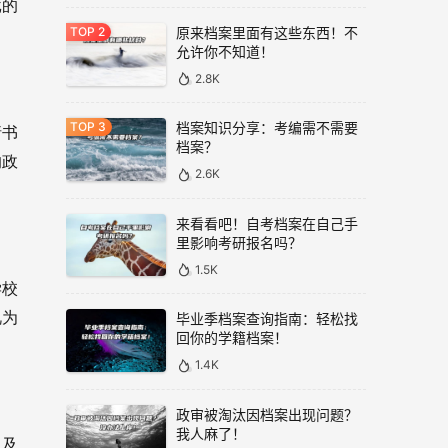
批的
原来档案里面有这些东西！不
允许你不知道！
2.8K
档案知识分享：考编需不需要
请书
档案？
的政
2.6K
来看看吧！自考档案在自己手
里影响考研报名吗？
1.5K
学校
视为
毕业季档案查询指南：轻松找
回你的学籍档案！
1.4K
政审被淘汰因档案出现问题？
我人麻了！
以及