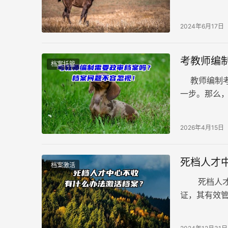
一举动已经
密性。这样
2024年6月17日
学、考公务
那就得不偿
考教师编
档案托管
教师编制考
一步。那么
呢？ 一、一
2026年4月15日
死档人才
档案激活
死档人才中
证，其有效
可，个人可