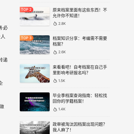
原来档案里面有这些东西！不
允许你不知道！
2.8K
务必
个人
档案知识分享：考编需不需要
档案？
2.6K
转递
来看看吧！自考档案在自己手
里影响考研报名吗？
1.5K
企
毕业季档案查询指南：轻松找
回你的学籍档案！
做
1.4K
政审被淘汰因档案出现问题？
我人麻了！