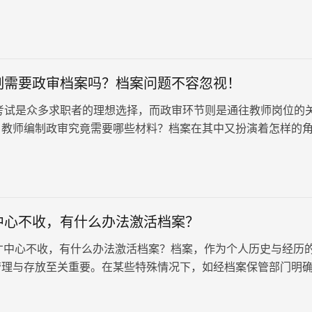
造成了不可挽回的后果。一旦档案被私自拆开，它就失去了原有
的档案，在任何单位都可能遭到拒绝接收，无法流通和使用。在
员、考研、评职称、入职国企等关键时刻，因为档案的问题而受
失了。
制需要政审档案吗？档案问题不容忽视！
试是众多求职者的理想选择，而政审环节则是通往教师岗位的
，教师编制政审究竟需要哪些材料？档案在其中又扮演着怎样的
般来说，申请人需要准备…
中心不收，有什么办法激活档案？
心不收，有什么办法激活档案？档案，作为个人历史与经历
管理与存放至关重要。在某些特殊情况下，如经档案保管部门明
持调档函至原单位亲自…