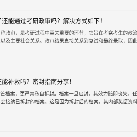
了还能通过考研政审吗？解决方式如下！
简称政审，是考研过程中至关重要的环节，它旨在考察考生的政
德以及主要社会关系。政审结果直接关系到复试和最终录取，因
度重视。政审材料的提交通常分为…
还能补救吗？密封指南分享！
管档案，更严禁私自拆封。档案一旦启封，其效力随即丧失，
不会接纳已拆封的档案。这是因为拆封后的档案，其内部奖惩资
难以核实，是否存在被移除的…