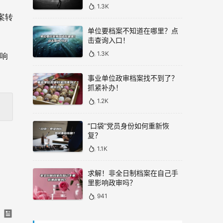
1.3K
案转
单位要档案不知道在哪里？点
击查询入口！
1.3K
影响
事业单位政审档案找不到了？
抓紧补办！
1.2K
“口袋”党员身份如何重新恢
复？
1.1K
求解！非全日制档案在自己手
里影响政审吗？
941