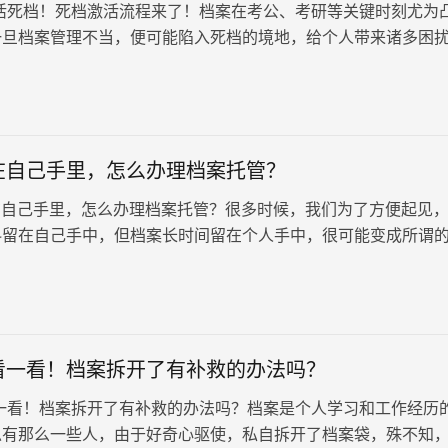
活死档！死档激活流程来了！档案在考公、考研等关键时刻尤为
一旦档案管理不当，便可能陷入死档的境地，给个人带来诸多困
来我们就来说说死档激活相关流程。
在自己手里，怎么办理档案托管？
自己手里，怎么办理档案托管？很多时候，我们为了方便起见
料留在自己手中，但档案长时间留在个人手中，很可能变成所谓的
的档案是无法正常办理托管手续的。更有些人在好奇心驱使下，私
为查阅自己的档案内容并无不妥。然而，这种行为往往导致档案
常使用。
看一看！档案拆开了有补救的办法吗？
一看！档案拆开了有补救的办法吗？档案是个人学习和工作经历
总有那么一些人，由于好奇心驱使，私自拆开了档案袋，殊不知