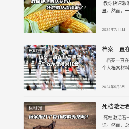
教你快速激
显。然而，
损失。接下
2024年7月4日
档案一直
档案托管
档案一直在
个人档案材
档”，这样
封档案，认
2024年5月8日
效，无法正
死档激活
档案托管
死档激活看
证。然而，