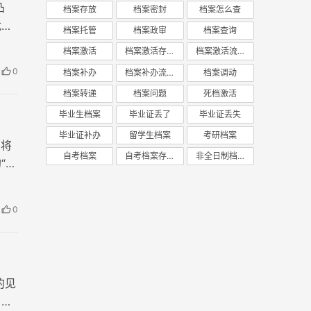
凸
档案存放
档案密封
档案怎么查
扰和
档案托管
档案政审
档案查询
档案激活
档案激活存放
档案激活流程
0
档案补办
档案补办流程
档案调动
档案转递
档案问题
死档激活
毕业生档案
毕业证丢了
毕业证丢失
毕业证补办
留学生档案
考研档案
，将
自考档案
自考档案存放
非全日制档案
“死
自拆
失
0
的见
，这