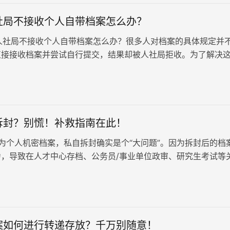
社局不接收个人自带档案怎么办？
局不接收个人自带档案怎么办？很多人对档案的具体规定并
直接接收档案并尝试自行提交，结果却被人社局拒收。为了解决
是一些处理建议，快跟…
拆封？别慌！补救指南在此！
为个人机密档案，私自拆封确实是个“大问题”。因为拆封后的档
力，导致在人才中心存档、公务员/事业单位政审、研究生考试等
。但是，只要及时进行重…
案如何进行转递存放？千万别随意！