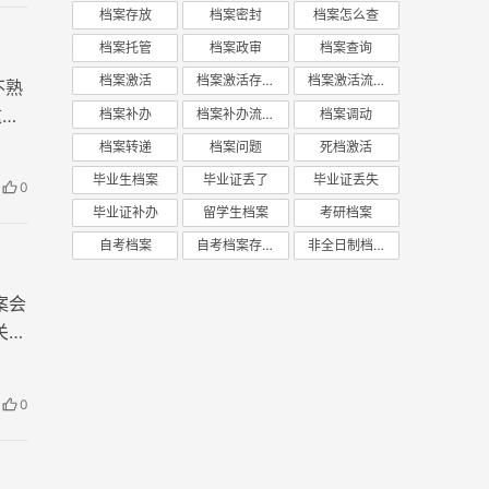
档案存放
档案密封
档案怎么查
档案托管
档案政审
档案查询
档案激活
档案激活存放
档案激活流程
不熟
这一
档案补办
档案补办流程
档案调动
档案转递
档案问题
死档激活
毕业生档案
毕业证丢了
毕业证丢失
0
毕业证补办
留学生档案
考研档案
自考档案
自考档案存放
非全日制档案
案会
关键
0