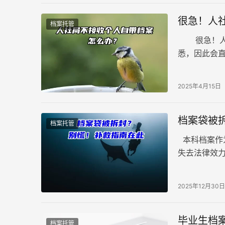
很急！人
档案托管
很急！人社
悉，因此会
问题，以下
2025年4月15日
档案袋被
档案托管
本科档案作
失去法律效
时刻被拒收
2025年12月30日
毕业生档
档案托管