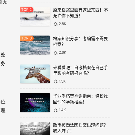
是无
原来档案里面有这些东西！不
允许你不知道！
2.8K
档案知识分享：考编需不需要
档案？
2.6K
口处
，务
来看看吧！自考档案在自己手
里影响考研报名吗？
1.5K
毕业季档案查询指南：轻松找
单位
回你的学籍档案！
1.4K
管理
政审被淘汰因档案出现问题？
我人麻了！