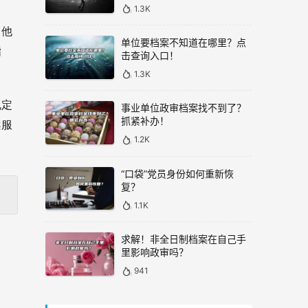
1.3K
。他
单位要档案不知道在哪里？点
指
击查询入口！
1.3K
规定
事业单位政审档案找不到了？
抓紧补办！
案服
1.2K
“口袋”党员身份如何重新恢
复？
1.1K
求解！非全日制档案在自己手
里影响政审吗？
941