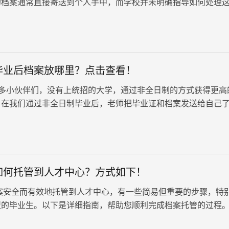
的档案通常直接寄送到个人手中，而学校并未明确指导如何处理
自考生对此感到困惑和担忧。那么，自考毕业后，档案在自己手
毕业后档案放哪里？点击查看！
多小伙伴们，没有上统招的大学，通过非全日制的方式获得更高
，在我们通过非全日制毕业后，老师把毕业证和档案发送给自己
档案怎么处理，别担心，小编整理了相关的档案处理方式，希望
如何托管到人才中心？方式如下！
安全而有效地托管到人才中心，有一些简易但重要的步骤，特
型的毕业生。以下是详细指南，帮助您顺利完成档案托管的过程
 1. 已就业应届生…