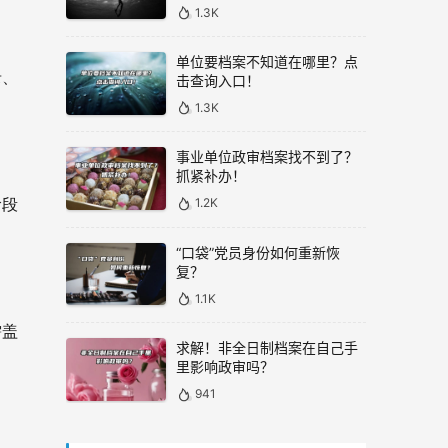
1.3K
单位要档案不知道在哪里？点
录、
击查询入口！
1.3K
事业单位政审档案找不到了？
抓紧补办！
1.2K
阶段
“口袋”党员身份如何重新恢
复？
1.1K
需盖
求解！非全日制档案在自己手
里影响政审吗？
941