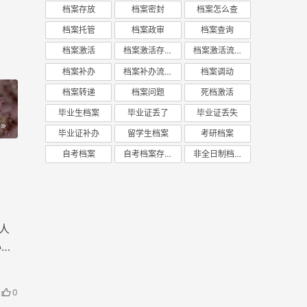
档案存放
档案密封
档案怎么查
档案托管
档案政审
档案查询
档案激活
档案激活存放
档案激活流程
档案补办
档案补办流程
档案调动
档案转递
档案问题
死档激活
毕业生档案
毕业证丢了
毕业证丢失
毕业证补办
留学生档案
考研档案
自考档案
自考档案存放
非全日制档案
人
协助
0