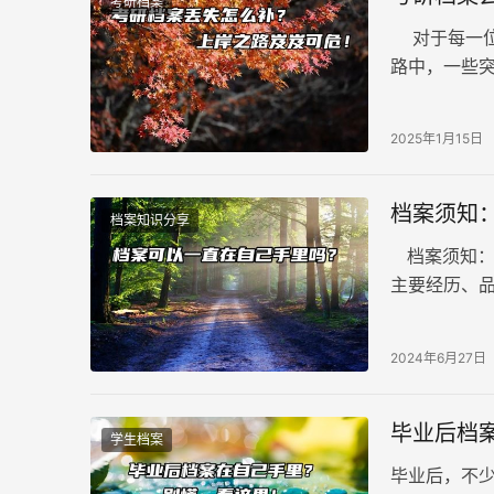
考研档案
对于每一位
路中，一些
疼不已的难题
2025年1月15日
档案须知
档案知识分享
档案须知：
主要经历、
的重要见证
在个人手里
2024年6月27日
毕业后档
学生档案
毕业后，不