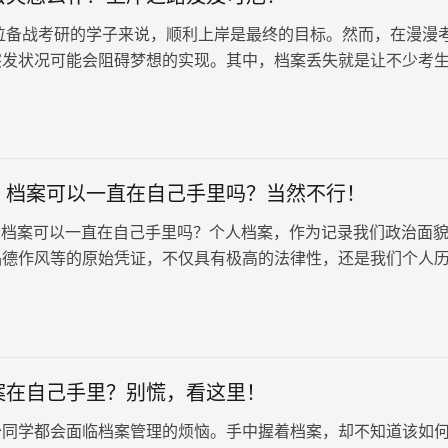
备战考研的学子来说，顺利上岸是最终的目标。然而，在漫漫
突发状况可能会阻碍梦想的实现。其中，档案丢失就是让不少考
。 档案丢失会直接影响…
：档案可以一直在自己手里吗？当然不行！
档案可以一直在自己手里吗？个人档案，作为记录我们政治面
品德作风等的原始凭证，不仅具有极高的法律性，还是我们个人
，会有专业的档案部门会为我们进行妥善保管。然而，档案不能
保存！！！
案在自己手里？别慌，看这里！
少同学都会面临档案管理的烦恼。手中握着档案，却不知道该如