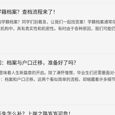
学籍档案？查档流程来了！
籍档案？同学们别着急，让我们一起找答案！学籍档案通常
案机构中，具有真实性和机密性。有时由于各种原因，我们可能
档案，但长时间不处理会导致档案失效。那么，如何查询自己的
看看下面的方法：查档流程来了！
知：档案与户口迁移，准备好了吗？
意味着人生新篇章的开启。除了满怀憧憬，毕业生们还需要面对
务：档案和户口迁移。这两个看似简单的流程，却暗藏着许多细
会影响未来的发展。
丢失怎么补？上岸之路岌岌可危！