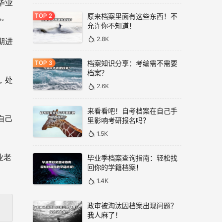
毕业
原来档案里面有这些东西！不
况。
允许你不知道！
2.8K
期进
档案知识分享：考编需不需要
档案？
，处
2.6K
来看看吧！自考档案在自己手
自己
里影响考研报名吗？
1.5K
业老
毕业季档案查询指南：轻松找
回你的学籍档案！
1.4K
政审被淘汰因档案出现问题？
我人麻了！