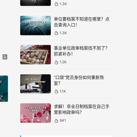
1.3K
单位要档案不知道在哪里？点
击查询入口！
1.3K
事业单位政审档案找不到了？
抓紧补办！
1.2K
“口袋”党员身份如何重新恢
复？
1.1K
求解！非全日制档案在自己手
里影响政审吗？
941