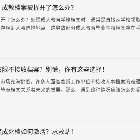
：成教档案被拆开了怎么办？
拆开了怎么办？处理成人教育学籍档案时，通常是直接从学校领
接存档到人事选择地点，这导致部分成人教育毕业生将档案拿在
信息。无论原因如何，一旦档案被拆开，就无法正常使用，档案
接收这类档案。
权限不接收档案？别慌，你有这些选择！
市场充满挑战，许多人面临着新工作单位不接收人事档案的难
，毕竟档案关系着未来的发展。那么，遇到这种情况应该怎么办
非无路可走，让我们来逐一分析解决方法。
变成死档如何激活？求救贴！