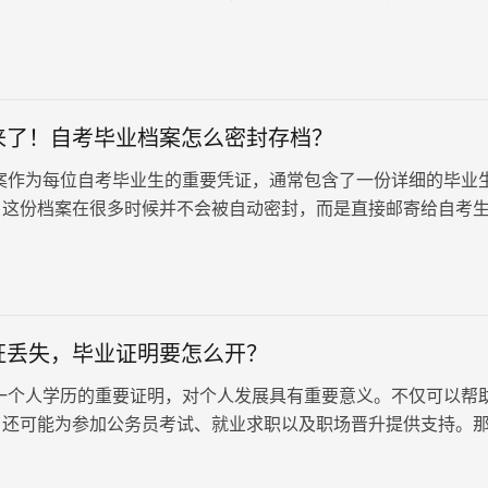
天就让我们了解档案的去向和正确处理方式，为未来的职业发展
准备！
来了！自考毕业档案怎么密封存档？
案作为每位自考毕业生的重要凭证，通常包含了一份详细的毕业
，这份档案在很多时候并不会被自动密封，而是直接邮寄给自考
处理。这就涉及到了一个关键的问题：自考毕业档案怎么密封存
了！
证丢失，毕业证明要怎么开？
一个人学历的重要证明，对个人发展具有重要意义。不仅可以帮
，还可能为参加公务员考试、就业求职以及职场晋升提供支持。
业证丢失，毕业证明要怎么开？