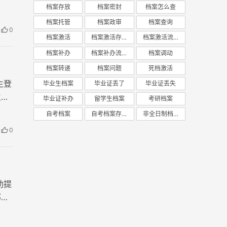
档案存放
档案密封
档案怎么查
和人
档案托管
档案政审
档案查询
0
档案激活
档案激活存放
档案激活流程
档案补办
档案补办流程
档案调动
档案转递
档案问题
死档激活
生登
毕业生档案
毕业证丢了
毕业证丢失
生，
毕业证补办
留学生档案
考研档案
档？
自考档案
自考档案存放
非全日制档案
0
助提
那