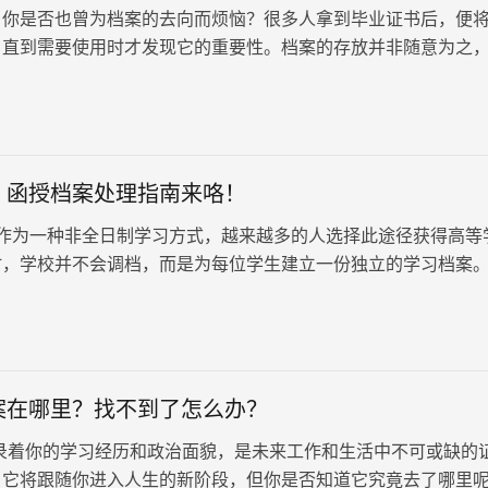
，你是否也曾为档案的去向而烦恼？很多人拿到毕业证书后，便
，直到需要使用时才发现它的重要性。档案的存放并非随意为之
个人身份信息、学历认证、人事调动等诸多方面，不可掉以轻心
：函授档案处理指南来咯！
为一种非全日制学习方式，越来越多的人选择此途径获得高等
时，学校并不会调档，而是为每位学生建立一份独立的学习档案
学校会将这份档案会邮寄到学生手中。许多人在第一次接触个人
其处理知之甚少。解疑答难：函授档案处理指南来咯！
案在哪里？找不到了怎么办？
录着你的学习经历和政治面貌，是未来工作和生活中不可或缺的
，它将跟随你进入人生的新阶段，但你是否知道它究竟去了哪里