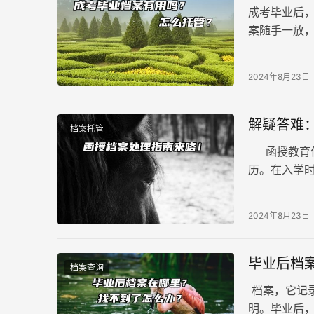
成考毕业后
案随手一放
关乎着你的
2024年8月23日
解疑答难
档案托管
函授教育作
历。在入学
业后，有些
时，往往对
2024年8月23日
毕业后档
档案查询
档案，它记
明。毕业后