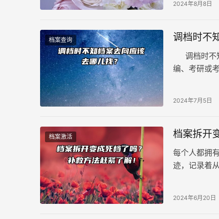
2024年8月8日
调档时不
档案查询
调档时不知
编、考研或
与准确。因
调档时不清
2024年7月5日
档案拆开
档案激活
每个人都拥
迹，记录着
藏着重要的意
员、入职国
2024年6月20日