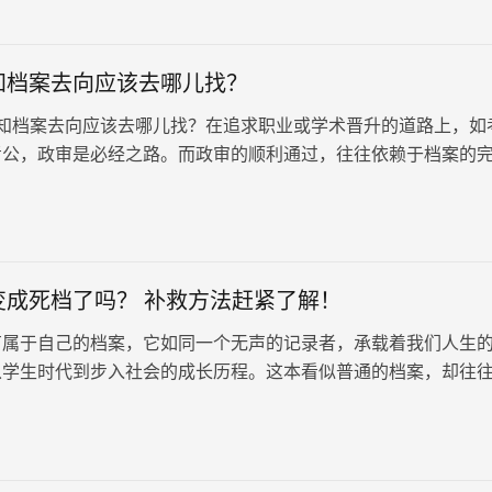
知档案去向应该去哪儿找？
档案去向应该去哪儿找？在追求职业或学术晋升的道路上，如
考公，政审是必经之路。而政审的顺利通过，往往依赖于档案的
此，当面临政审环节时，了解档案的存放位置变得至关重要。若
楚档案的去向，可能会影响到最终的录取结果。
变成死档了吗？ 补救方法赶紧了解！
有属于自己的档案，它如同一个无声的记录者，承载着我们人生
从学生时代到步入社会的成长历程。这本看似普通的档案，却往
义，它是我们通往未来发展道路的“通行证”，涉及到考研、考公
企等人生关键节点。