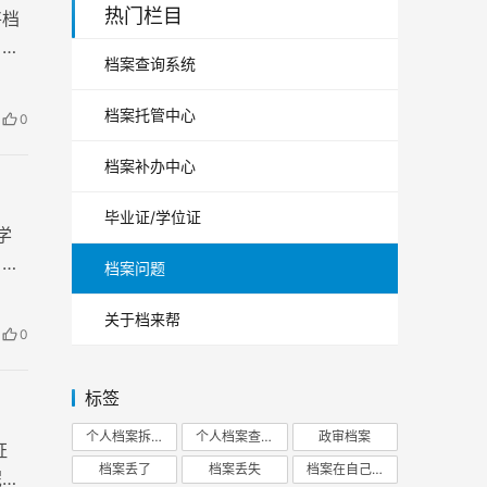
热门栏目
将档
，它
档案查询系统
。
档案托管中心
0
档案补办中心
毕业证/学位证
学
。毕
档案问题
档案
关于档来帮
0
标签
个人档案拆开
个人档案查询
政审档案
证
档案丢了
档案丢失
档案在自己手里
呢？