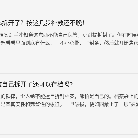
心拆开了？按这几步补救还不晚！
档案到手才知道这东西不能自己保管，更别提拆封了。但有时候
者想看看里面到底有什么，一不小心撕开了封条，然后就开始焦
档案废了？会不会影响考公、入职…
被自己拆开了还可以存档吗?
理的铁律，个人绝不能擅自拆封档案，哪怕是自己的。档案袋上
，是其真实性和完整性的象征。一旦破损，便如同蒙上了一层“被
失去应有的效力，人才中心也会…