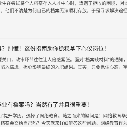
业生在尝试将个人档案存入人才中心时，遭遇了拒收的困境，对
助。他们不清楚为何自己的档案无法顺利存放，于是寻求解决途
析自考档案被拒收的常见原因，…
料？别慌！这份指南助你稳稳拿下心仪岗位！
关口，政审环节往往让人倍感紧张。面对“档案缺材料”的通知
时陷入焦虑，担心影响最终的入职结果。其实，只要稳住心态，
，补齐材料并非难事。
毕业有档案吗？当然有了并且很重要！
了提升学历，选择了网络教育。随之而来的疑问是：网络教育毕
？档案会交给自己吗？今天就来详细解答这些问题。网络教育作