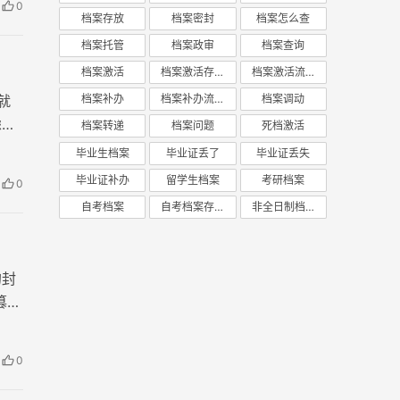
0
档案存放
档案密封
档案怎么查
档案托管
档案政审
档案查询
档案激活
档案激活存放
档案激活流程
就
档案补办
档案补办流程
档案调动
虑
档案转递
档案问题
死档激活
毕业生档案
毕业证丢了
毕业证丢失
毕业证补办
留学生档案
考研档案
0
自考档案
自考档案存放
非全日制档案
的封
篡
0