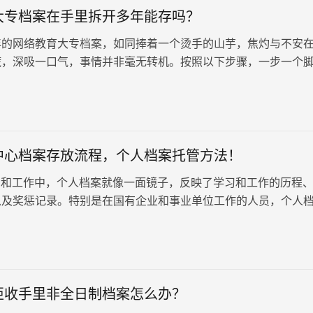
大专档案在手里拆开多年能存吗？
年的网络教育大专档案，如同捧着一个烫手的山芋，焦灼与不安
慌，深吸一口气，事情并非毫无转机。按照以下步骤，一步一个
承载着你求学记忆的文件，重新焕发…
中心档案存放流程，个人档案托管方法！
和工作中，个人档案就像一面镜子，反映了学习和工作的历程
以及奖惩记录。特别是在国有企业和事业单位工作的人员，个人
言而喻。然而，并非工作在这些单位的人的档案才重要，因为他
存放在人才服务中心。以下将详细介绍人才服务中心档案存放流
如何有效管理个人档案。
拒收手里非全日制档案怎么办？