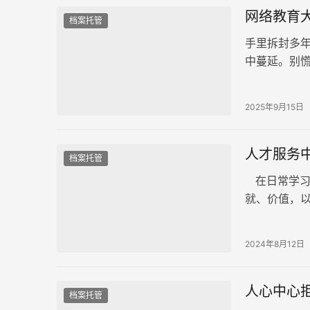
网络教育
档案托管
手里拆封多
中蔓延。别
印，让这份
2025年9月15日
人才服务
档案托管
在日常学习
就、价值，
的重要性不
档案大多会
2024年8月12日
帮助您了解
人心中心
档案托管