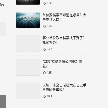
1.3K
提供
单位要档案不知道在哪里？点
击查询入口！
1.3K
事业单位政审档案找不到了？
抓紧补办！
1.2K
“口袋”党员身份如何重新恢
复？
1.1K
求解！非全日制档案在自己手
里影响政审吗？
941