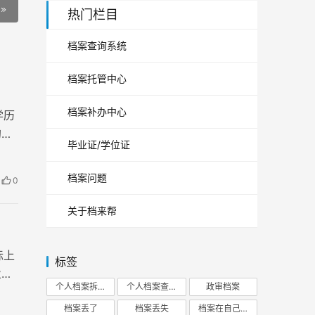
热门栏目
档案查询系统
档案托管中心
档案补办中心
学历
的过
毕业证/学位证
档案问题
0
关于档来帮
际上
标签
业
个人档案拆开
个人档案查询
政审档案
档案丢了
档案丢失
档案在自己手里