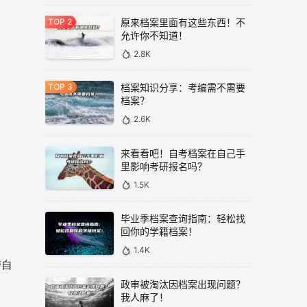
原来档案里面有这些东西！不
允许你不知道！
2.8K
档案知识分享：考编需不需要
档案？
2.6K
来看看吧！自考档案在自己手
里影响考研报名吗？
1.5K
毕业季档案查询指南：轻松找
回你的学籍档案！
1.4K
带自
政审被淘汰因档案出现问题？
我人麻了！