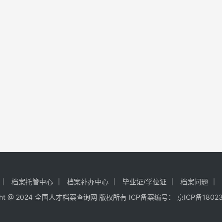
档案托管中心
档案补办中心
毕业证/学位证
档案问题
ight @ 2024 全国人才档案查询网 版权所有 ICP备案编号：
京ICP备18023