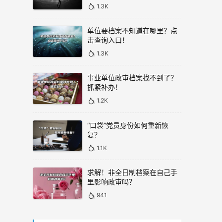
1.3K
单位要档案不知道在哪里？点
击查询入口！
1.3K
事业单位政审档案找不到了？
抓紧补办！
1.2K
“口袋”党员身份如何重新恢
复？
1.1K
求解！非全日制档案在自己手
里影响政审吗？
941