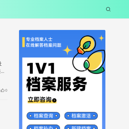
社
迹，
0