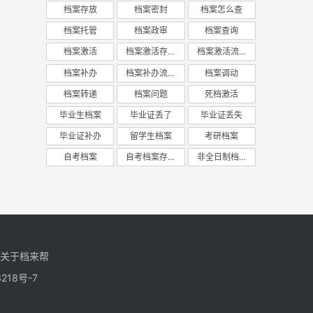
档案存放
档案密封
档案怎么查
档案托管
档案政审
档案查询
档案激活
档案激活存放
档案激活流程
档案补办
档案补办流程
档案调动
档案转递
档案问题
死档激活
毕业生档案
毕业证丢了
毕业证丢失
毕业证补办
留学生档案
考研档案
自考档案
自考档案存放
非全日制档案
关于档来帮
218号-7